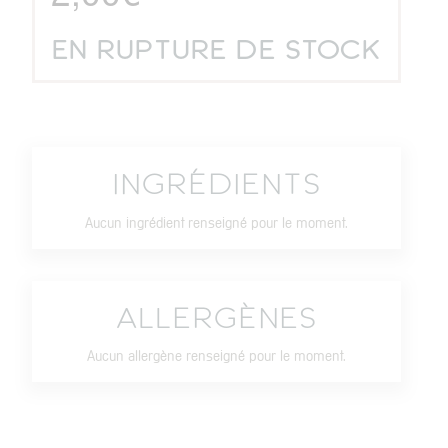
Commandez maintenant sur notre site et
récupérez les pâtisseries sans frais
EN RUPTURE DE STOCK
supplémentaire en boutique.
Récupérer ma
commande en boutique
LIVRAISON
INGRÉDIENTS
La livraison à domicile, à Paris et sur toute la
France par notre partenaire ChronoFresh.
Aucun ingrédient renseigné pour le moment.
Frais de livraison en fonction de la distance.
Me faire livrer avec
ChronoFresh
ALLERGÈNES
Aucun allergène renseigné pour le moment.
CONTACT
FAQ