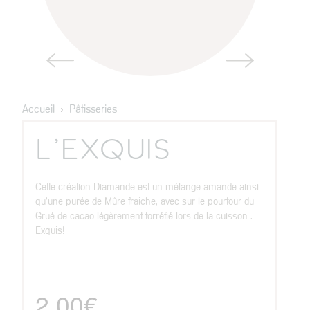
Accueil
>
Pâtisseries
L'EXQUIS
Cette création Diamande est un mélange amande ainsi
EN BOUTIQUE
qu'une purée de Mûre fraiche, avec sur le pourtour du
Grué de cacao légèrement torréfié lors de la cuisson .
4 rue Sedaine 75011 Paris
Exquis!
Mardi : 10h à 19h45
Mercredi : 10h à 19h45
Jeudi : 10h à 19h45
Vendredi : 10h à 12h – 15h à 19h45
2,00
€
Samedi : 10h à 19h45