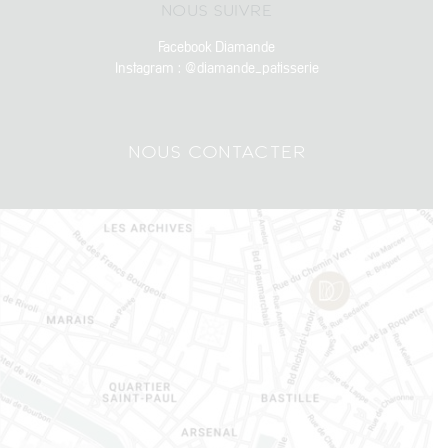
NOUS SUIVRE
Facebook Diamande
Instagram : @diamande_patisserie
NOUS CONTACTER