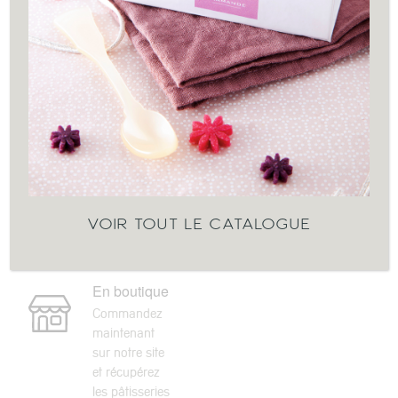
INGRÉDIENTS
Aucun ingrédient renseigné pour le moment.
ALLERGÈNES
Aucun allergène renseigné pour le moment.
VOIR TOUT LE CATALOGUE
En boutique
Commandez
maintenant
sur notre site
et récupérez
les pâtisseries