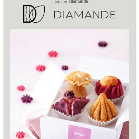
L’equipe
Diamande
Accueil
>
Pâtisseries
MINI MAKROUT
Semoule et dattes en petit format... (LOT DE 10 MINI
MAKROUTS)
2,80
€
EN RUPTURE DE STOCK