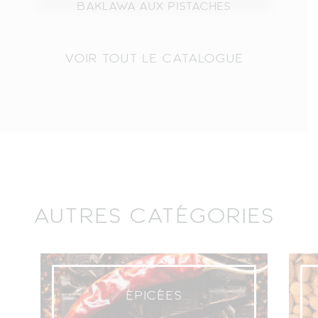
BAKLAWA AUX PISTACHES
VOIR TOUT LE CATALOGUE
EN BOUTIQUE
4 rue Sedaine 75011 Paris
Mardi : 10h à 19h45
Mercredi : 10h à 19h45
Jeudi : 10h à 19h45
Vendredi : 10h à 12h – 15h à 19h45
Samedi : 10h à 19h45
Commandez maintenant sur notre site et
récupérez les pâtisseries sans frais
AUTRES CATÉGORIES
supplémentaire en boutique.
Récupérer ma
commande en boutique
ÉPICÉES
LIVRAISON