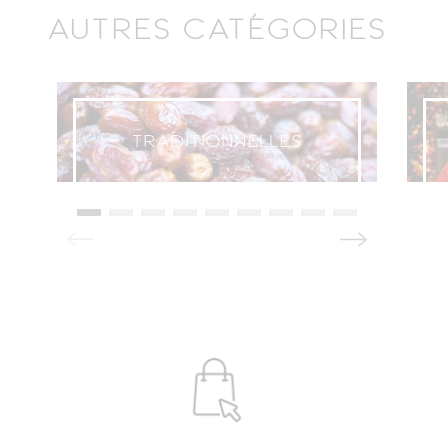
commande en boutique
AUTRES CATÉGORIES
LIVRAISON
La livraison à domicile, à Paris et sur toute la
France par notre partenaire ChronoFresh.
TRADITIONNELLES
Frais de livraison en fonction de la distance.
Me faire livrer avec
ChronoFresh
CONTACT
FAQ