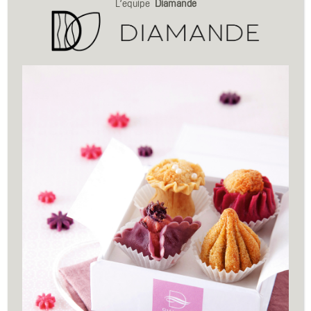
L’equipe
Diamande
Accueil
>
Pâtisseries
BANANEMENT
VOTRE
Amandes et purée de banane fraîche à l'intérieur;
sésames dorés sur le pourtour.